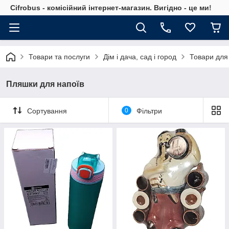
Cifrobus - комiсiйний iнтернет-магазин. Вигiдно - це ми!
Товари та послуги
Дім і дача, сад і город
Товари для
Пляшки для напоїв
Сортування
0
Фільтри