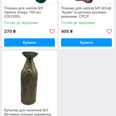
Пляшка для напоїв Б/У
Пляшка для напоїв Б/К Штоф
Optima Grippy 700 мл
"Казак" із шістьма кухлями-
(O51935)
рюмками, СРСР
Готово до відправки
Готово до відправки
270
405
₴
₴
Купити
Купити
Бутылка для напитков Б/У
Вінтажна пляшка керамічна