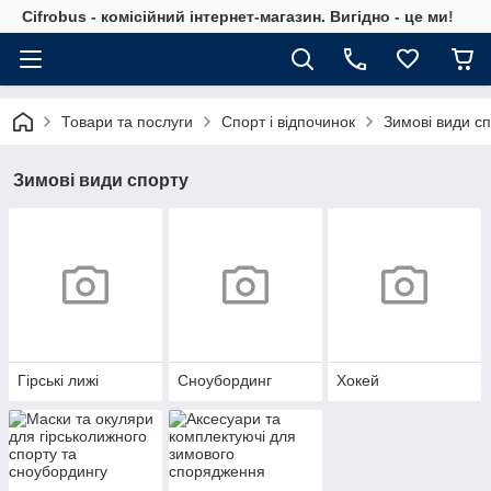
Cifrobus - комiсiйний iнтернет-магазин. Вигiдно - це ми!
Товари та послуги
Спорт і відпочинок
Зимові види с
Зимові види спорту
Гірські лижі
Сноубординг
Хокей