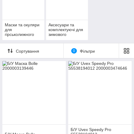
Маски та окуляри
Аксесуари та
для
комплектуючі для
гірськолижного
зимового
спорту та
спорядження
сноубордингу
Сортування
0
Фільтри
Б/У Uvex Speedy Pro