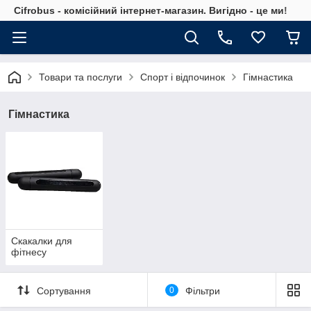
Cifrobus - комiсiйний iнтернет-магазин. Вигiдно - це ми!
Товари та послуги
Спорт і відпочинок
Гімнастика
Гімнастика
Скакалки для
фітнесу
Сортування
0
Фільтри