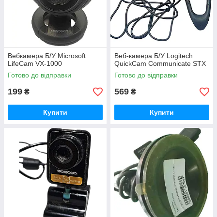
Вебкамера Б/У Microsoft
Веб-камера Б/У Logitech
LifeCam VX-1000
QuickCam Communicate STX
Готово до відправки
Готово до відправки
199
569
₴
₴
Купити
Купити