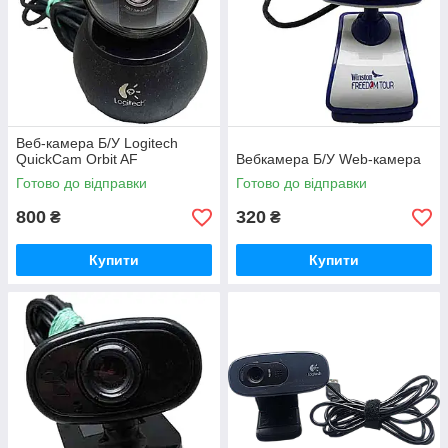
Веб-камера Б/У Logitech
QuickCam Orbit AF
Вебкамера Б/У Web-камера
Готово до відправки
Готово до відправки
800
320
₴
₴
Купити
Купити