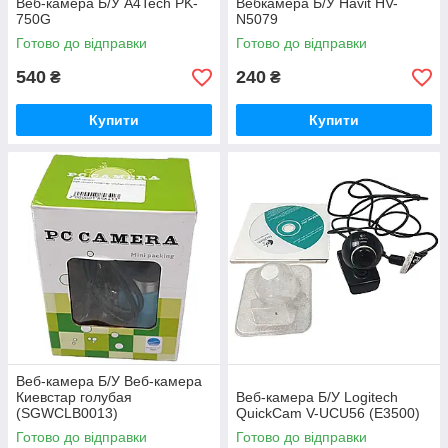
Веб-камера Б/У A4Tech PK-
Вебкамера Б/У Havit HV-
750G
N5079
Готово до відправки
Готово до відправки
540
240
₴
₴
Купити
Купити
Веб-камера Б/У Веб-камера
Киевстар голубая
Веб-камера Б/У Logitech
(SGWCLB0013)
QuickCam V-UCU56 (E3500)
Готово до відправки
Готово до відправки