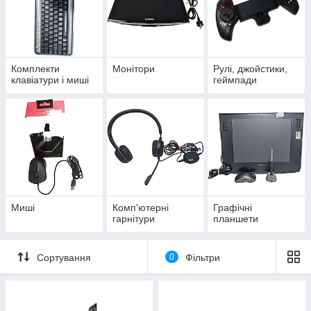
Комплекти
Монітори
Рулі, джойстики,
клавіатури і миші
геймпади
Миші
Комп'ютерні
Графічні
гарнітури
планшети
Сортування
0
Фільтри