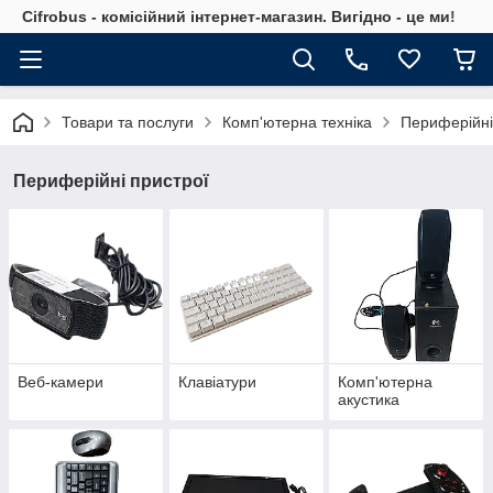
Cifrobus - комiсiйний iнтернет-магазин. Вигiдно - це ми!
Товари та послуги
Комп'ютерна техніка
Периферійні
Периферійні пристрої
Веб-камери
Клавіатури
Комп'ютерна
акустика