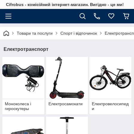
Cifrobus - комiсiйний iнтернет-магазин. Вигiдно - це ми!
Товари та послуги
Спорт і відпочинок
Електротрансп
Електротранспорт
Моноколеса і
Електросамокати
Електровелосипед
гироскутеры
и