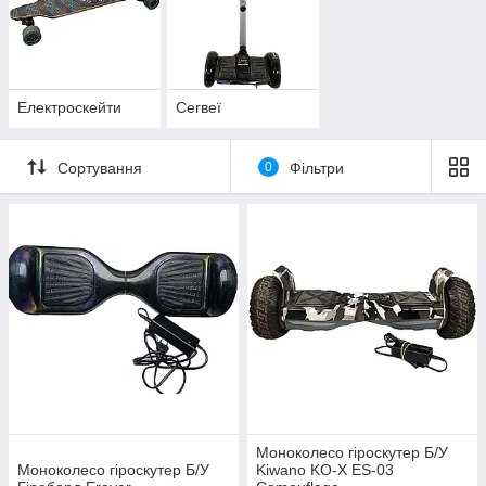
Електроскейти
Сегвеї
Сортування
0
Фільтри
Моноколесо гіроскутер Б/У
Моноколесо гіроскутер Б/У
Kiwano KO-X ES-03