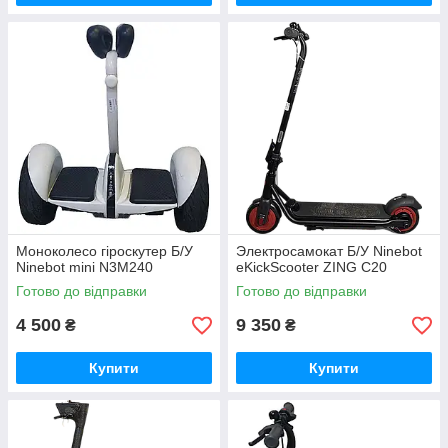
Моноколесо гіроскутер Б/У
Электросамокат Б/У Ninebot
Ninebot mini N3M240
eKickScooter ZING C20
Готово до відправки
Готово до відправки
4 500
9 350
₴
₴
Купити
Купити