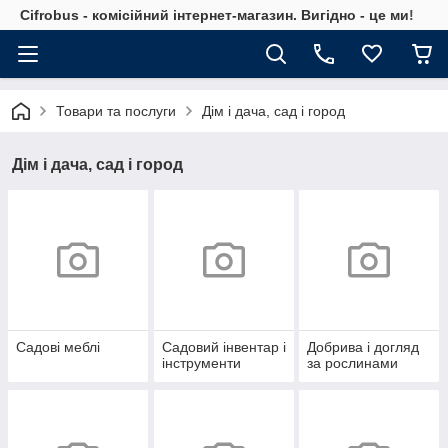
Cifrobus - комiсiйний iнтернет-магазин. Вигiдно - це ми!
Товари та послуги
Дім і дача, сад і город
Дім і дача, сад і город
Садові меблі
Садовий інвентар і
Добрива і догляд
інструменти
за рослинами