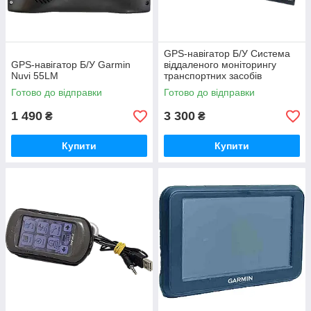
GPS-навігатор Б/У Система
GPS-навігатор Б/У Garmin
віддаленого моніторингу
Nuvi 55LM
транспортних засобів
TELETRACK
Готово до відправки
Готово до відправки
1 490
3 300
₴
₴
Купити
Купити