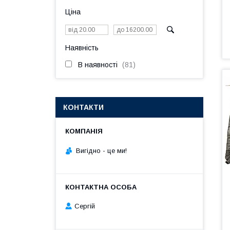
Ціна
Наявність
В наявності
81
КОНТАКТИ
Вигiдно - це ми!
Сергій