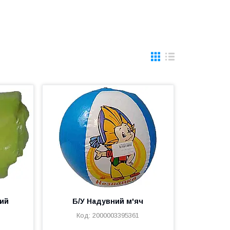
ний
Б/У Надувний м'яч
2000003395361