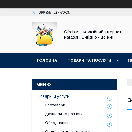
+380 (98) 317-20-20
Cifrobus - комiсiйний iнтернет-
магазин. Вигiдно - це ми!
ГОЛОВНА
ТОВАРИ ТА ПОСЛУГИ
П
Товары и услуги
В
Зоотовари
Дозвілля та розваги
Обладнання
Одяг, взуття та аксесуари