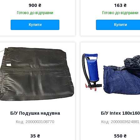
900 ₴
163 ₴
Готово до відправки
Готово до відправки
Купити
Купити
Б/У Подушка надувна
Б/У Intex 180х160
2000003108770
2000003624881
35 ₴
550 ₴