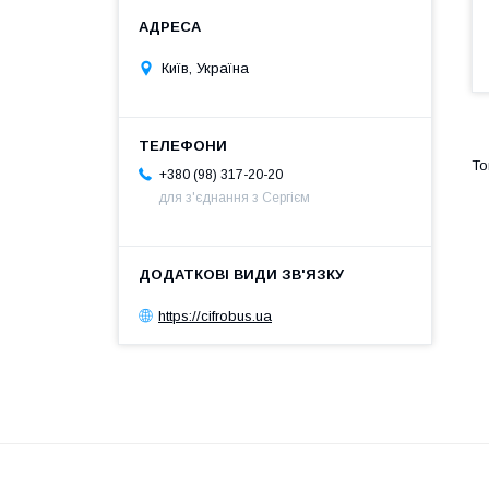
Київ, Україна
+380 (98) 317-20-20
для з'єднання з Сергієм
https://cifrobus.ua