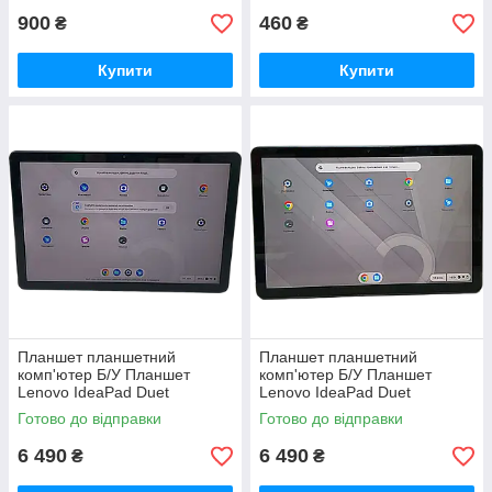
900
460
₴
₴
Купити
Купити
Планшет планшетний
Планшет планшетний
комп'ютер Б/У Планшет
комп'ютер Б/У Планшет
Lenovo IdeaPad Duet
Lenovo IdeaPad Duet
Chromebook (CT-X636F)
Chromebook (CT-X636F)
Готово до відправки
Готово до відправки
4/128
4/128
6 490
6 490
₴
₴