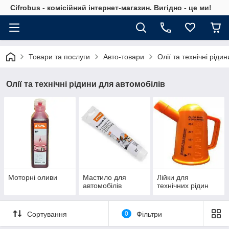
Cifrobus - комiсiйний iнтернет-магазин. Вигiдно - це ми!
Товари та послуги
Авто-товари
Олії та технічні ріди
Олії та технічні рідини для автомобілів
Моторні оливи
Мастило для
Лійки для
автомобілів
технічних рідин
Сортування
0
Фільтри