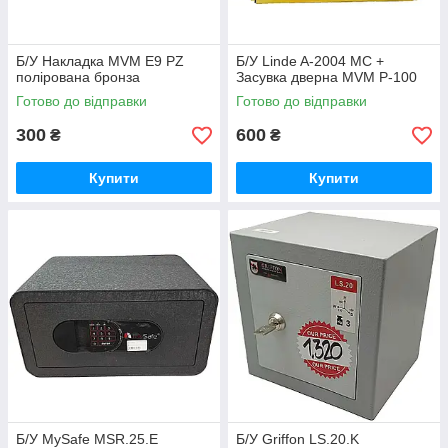
Б/У Накладка MVM E9 PZ
Б/У Linde A-2004 MC +
полірована бронза
Засувка дверна MVM P-100
Готово до відправки
Готово до відправки
300
600
₴
₴
Купити
Купити
Б/У MySafe MSR.25.Е
Б/У Griffon LS.20.K