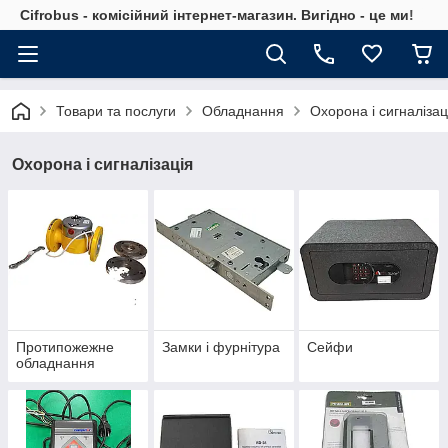
Cifrobus - комiсiйний iнтернет-магазин. Вигiдно - це ми!
Товари та послуги
Обладнання
Охорона і сигналізац
Охорона і сигналізація
Протипожежне
Замки і фурнітура
Сейфи
обладнання