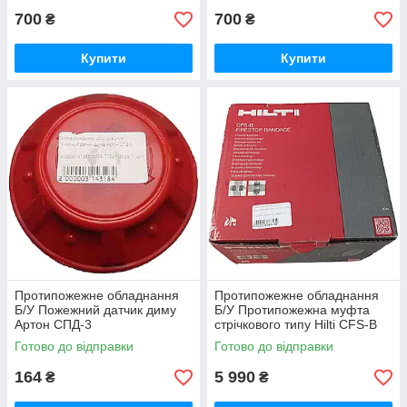
700
700
₴
₴
Купити
Купити
Протипожежне обладнання
Протипожежне обладнання
Б/У Пожежний датчик диму
Б/У Протипожежна муфта
Артон СПД-3
стрічкового типу Hilti CFS-B
Firestop bandage
Готово до відправки
Готово до відправки
164
5 990
₴
₴