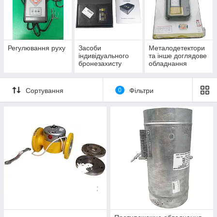
Регулювання руху
Засоби
Металодетектори
індивідуального
та інше доглядове
бронезахисту
обладнання
Сортування
0
Фільтри