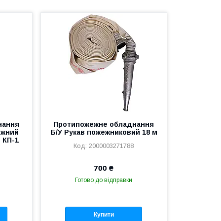
нання
Протипожежне обладнання
ежний
Б/У Рукав пожежниковий 18 м
 КП-1
2000003271788
700 ₴
Готово до відправки
Купити