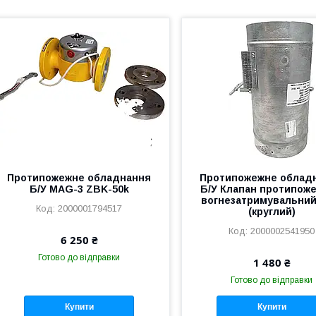
Протипожежне обладнання
Протипожежне облад
Б/У MAG-3 ZBK-50k
Б/У Клапан протипож
вогнезатримувальний
2000001794517
(круглий)
2000002541950
6 250 ₴
Готово до відправки
1 480 ₴
Готово до відправки
Купити
Купити