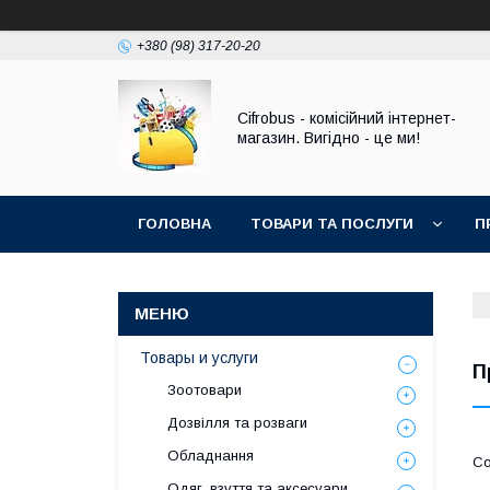
+380 (98) 317-20-20
Cifrobus - комiсiйний iнтернет-
магазин. Вигiдно - це ми!
ГОЛОВНА
ТОВАРИ ТА ПОСЛУГИ
П
Товары и услуги
П
Зоотовари
Дозвілля та розваги
Обладнання
Одяг, взуття та аксесуари