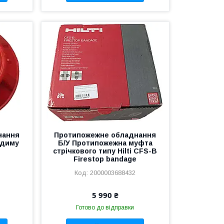
нання
Протипожежне обладнання
 диму
Б/У Протипожежна муфта
стрічкового типу Hilti CFS-B
Firestop bandage
2000003688432
5 990 ₴
Готово до відправки