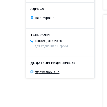
Київ, Україна
+380 (98) 317-20-20
для з'єднання з Сергієм
https://cifrobus.ua