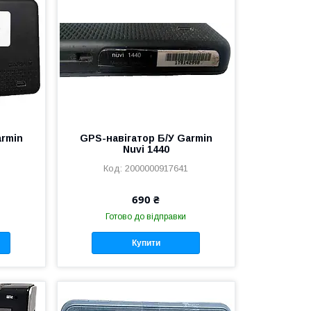
armin
GPS-навігатор Б/У Garmin
Nuvi 1440
2000000917641
690 ₴
Готово до відправки
Купити