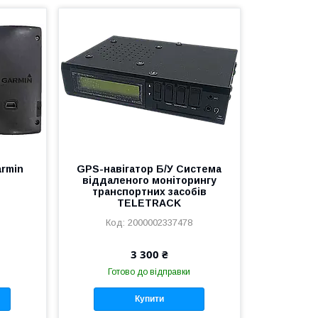
armin
GPS-навігатор Б/У Система
віддаленого моніторингу
транспортних засобів
TELETRACK
2000002337478
3 300 ₴
Готово до відправки
Купити