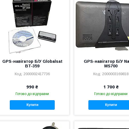
GPS-навігатор Б/У Globalsat
GPS-навігатор Б/У Na
BT-359
MS700
2000002417736
2000003169818
990 ₴
1 700 ₴
Готово до відправки
Готово до відправки
Купити
Купити