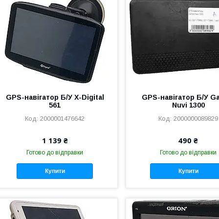
GPS-навігатор Б/У X-Digital
GPS-навігатор Б/У G
561
Nuvi 1300
2000001476642
2000000089829
1 139 ₴
490 ₴
Готово до відправки
Готово до відправки
Купити
Купити