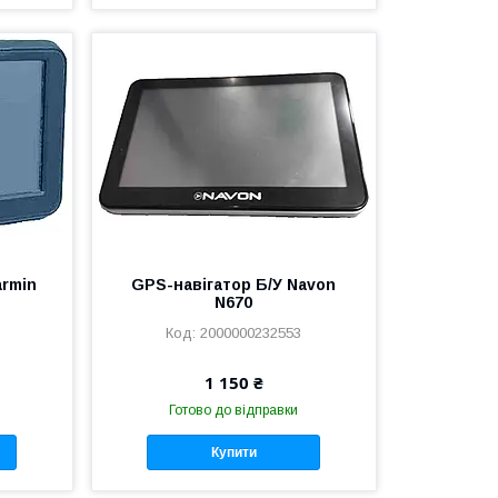
armin
GPS-навігатор Б/У Navon
N670
2000000232553
1 150 ₴
Готово до відправки
Купити