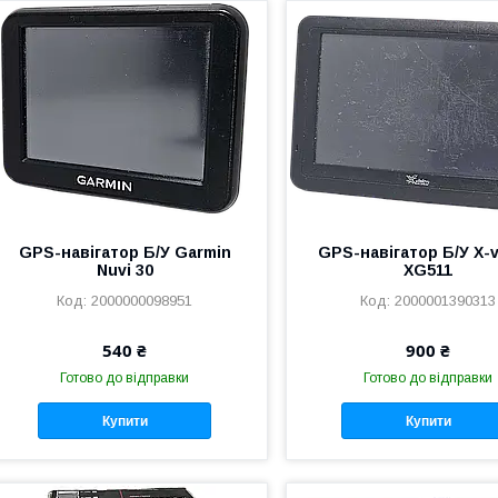
GPS-навігатор Б/У Garmin
GPS-навігатор Б/У X-v
Nuvi 30
XG511
2000000098951
2000001390313
540 ₴
900 ₴
Готово до відправки
Готово до відправки
Купити
Купити