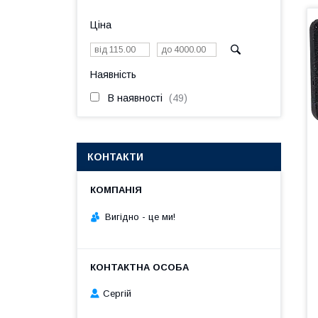
Ціна
Наявність
В наявності
49
КОНТАКТИ
Вигiдно - це ми!
Сергій