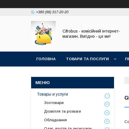
+380 (98) 317-20-20
Cifrobus - комiсiйний iнтернет-
магазин. Вигiдно - це ми!
ГОЛОВНА
ТОВАРИ ТА ПОСЛУГИ
П
Товары и услуги
G
Зоотовари
Дозвілля та розваги
Обладнання
Одяг, взуття та аксесуари