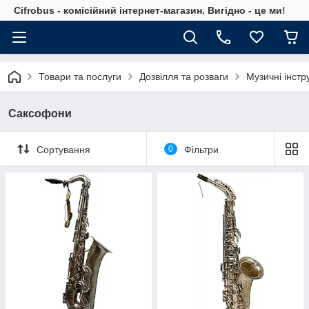
Cifrobus - комiсiйний iнтернет-магазин. Вигiдно - це ми!
Товари та послуги
Дозвілля та розваги
Музичні інст
Саксофони
Сортування
0
Фільтри