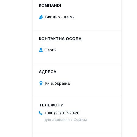
Вигiдно - це ми!
Сергій
Київ, Україна
+380 (98) 317-20-20
для з'єднання з Сергієм