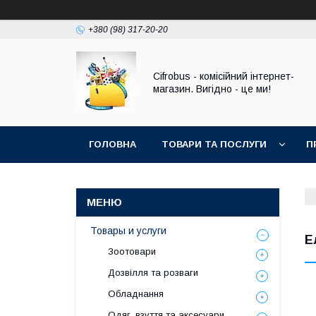
+380 (98) 317-20-20
Cifrobus - комiсiйний iнтернет-
магазин. Вигiдно - це ми!
ГОЛОВНА
ТОВАРИ ТА ПОСЛУГИ
П
Товары и услуги
Е
Зоотовари
Дозвілля та розваги
Обладнання
Одяг, взуття та аксесуари