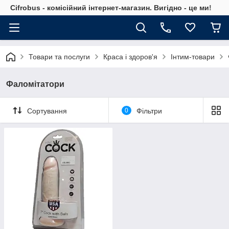
Cifrobus - комiсiйний iнтернет-магазин. Вигiдно - це ми!
Товари та послуги
Краса і здоров'я
Інтим-товари
Фаломітатори
Сортування
0
Фільтри