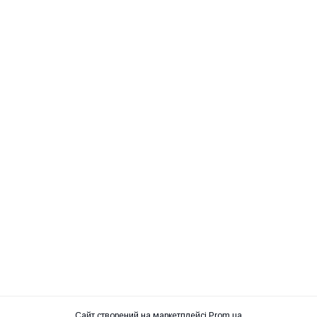
Сайт створений на маркетплейсі
Prom.ua