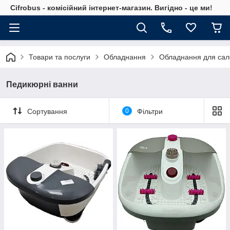
Cifrobus - комiсiйний iнтернет-магазин. Вигiдно - це ми!
Товари та послуги
Обладнання
Обладнання для сал
Педикюрні ванни
Сортування
0
Фільтри