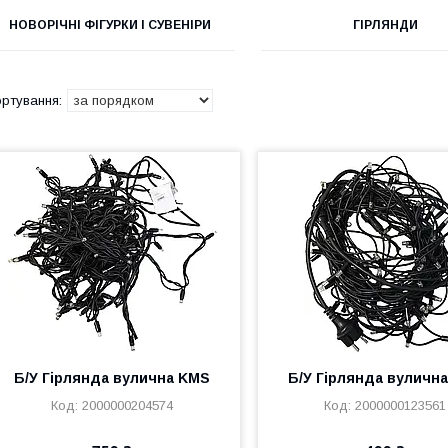
НОВОРІЧНІ ФІГУРКИ І СУВЕНІРИ
ГІРЛЯНДИ
Б/У Гірлянда вулична KMS
Б/У Гірлянда вулична
2000000204574
2000000123561