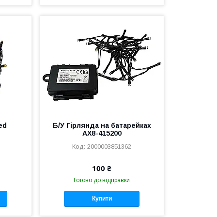
ed
Б/У Гірлянда на батарейках
AX8-415200
2000003851362
100 ₴
Готово до відправки
Купити