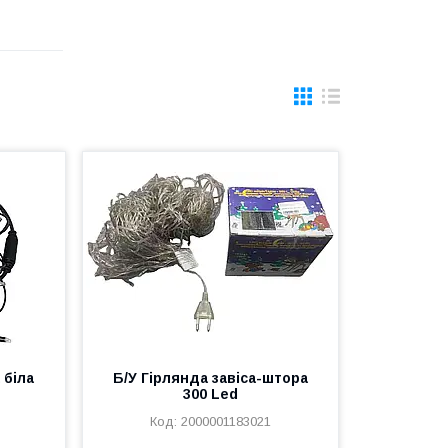
 біла
Б/У Гірлянда завіса-штора
300 Led
2000001183021