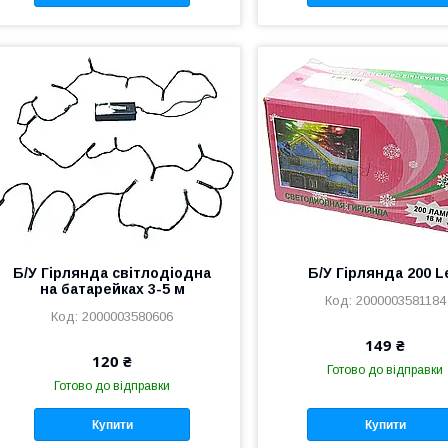
Б/У Гірлянда світлодіодна
Б/У Гірлянда 200 L
на батарейках 3-5 м
2000003581184
2000003580606
149 ₴
120 ₴
Готово до відправки
Готово до відправки
Купити
Купити