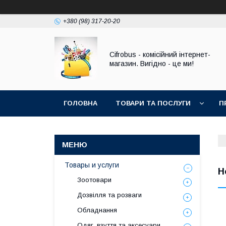
+380 (98) 317-20-20
Cifrobus - комiсiйний iнтернет-
магазин. Вигiдно - це ми!
ГОЛОВНА
ТОВАРИ ТА ПОСЛУГИ
П
Товары и услуги
Н
Зоотовари
Дозвілля та розваги
Обладнання
Одяг, взуття та аксесуари