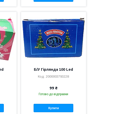
ed
Б/У Гірлянда 100 Led
2000003793228
99 ₴
Готово до відправки
Купити