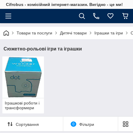
Cifrobus - комiсiйний iнтернет-магазин. Вигiдно - це ми!
Товари та послуги
Дитячі товари
Іграшки та ігри
С
Сюжетно-рольові ігри та іграшки
Іграшкові роботи і
трансформери
Сортування
0
Фільтри