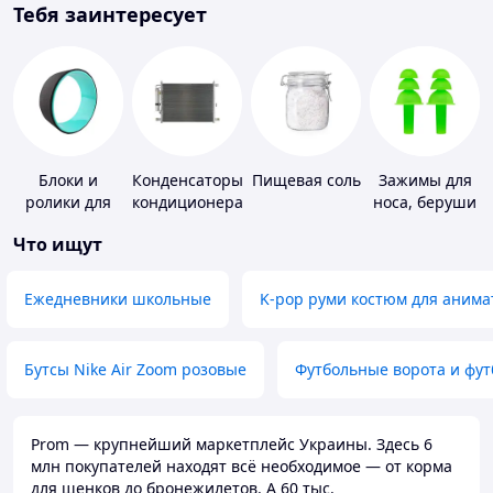
Тебя заинтересует
Блоки и
Конденсаторы
Пищевая соль
Зажимы для
ролики для
кондиционера
носа, беруши
йоги
для плавания
Что ищут
Ежедневники школьные
K-pop руми костюм для анима
Бутсы Nike Air Zoom розовые
Футбольные ворота и фу
Prom — крупнейший маркетплейс Украины. Здесь 6
млн покупателей находят всё необходимое — от корма
для щенков до бронежилетов. А 60 тыс.