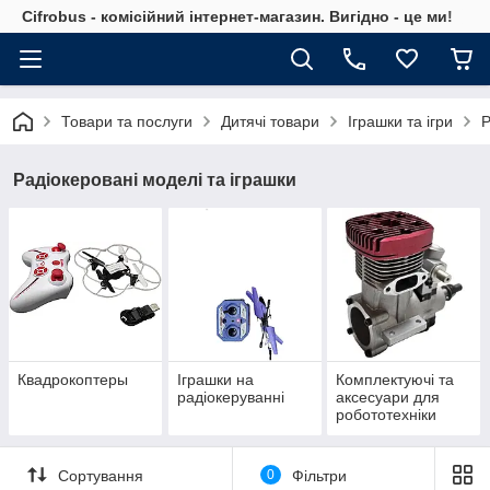
Cifrobus - комiсiйний iнтернет-магазин. Вигiдно - це ми!
Товари та послуги
Дитячі товари
Іграшки та ігри
Р
Радіокеровані моделі та іграшки
Квадрокоптеры
Іграшки на
Комплектуючі та
радіокеруванні
аксесуари для
робототехніки
Сортування
0
Фільтри