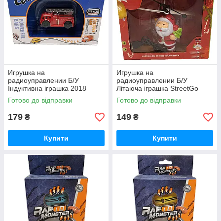
Игрушка на
Игрушка на
радиоуправлении Б/У
радиоуправлении Б/У
Індуктивна іграшка 2018
Літаюча іграшка StreetGo
StreetGo Inductive Fire
Flying Santa
Готово до відправки
Готово до відправки
179
149
₴
₴
Купити
Купити