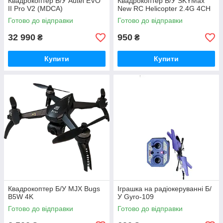
Квадрокоптер Б/У Autel EVO
Квадрокоптер Б/У SKYMax
II Pro V2 (MDCA)
New RC Helicopter 2.4G 4CH
Готово до відправки
Готово до відправки
32 990
950
₴
₴
Купити
Купити
Квадрокоптер Б/У MJX Bugs
Іграшка на радіокеруванні Б/
B5W 4K
У Gyro-109
Готово до відправки
Готово до відправки