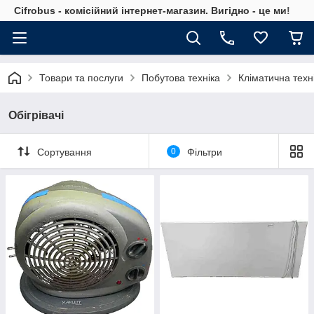
Cifrobus - комiсiйний iнтернет-магазин. Вигiдно - це ми!
Товари та послуги
Побутова техніка
Кліматична техн
Обігрівачі
Сортування
0
Фільтри