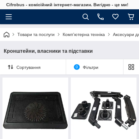
Cifrobus - комiсiйний iнтернет-магазин. Вигiдно - це ми!
Товари та послуги
Комп'ютерна техніка
Аксесуари дл
Кронштейни, власники та підставки
Сортування
0
Фільтри