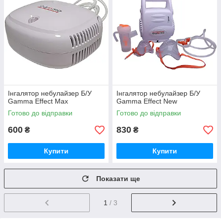
Інгалятор небулайзер Б/У
Інгалятор небулайзер Б/У
Gamma Effect Max
Gamma Effect New
Готово до відправки
Готово до відправки
600
830
₴
₴
Купити
Купити
Показати ще
1
/ 3