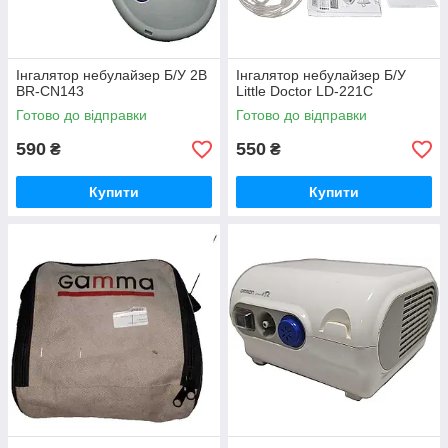
Інгалятор небулайзер Б/У 2B
Інгалятор небулайзер Б/У
BR-CN143
Little Doctor LD-221C
Готово до відправки
Готово до відправки
590
550
₴
₴
Купити
Купити