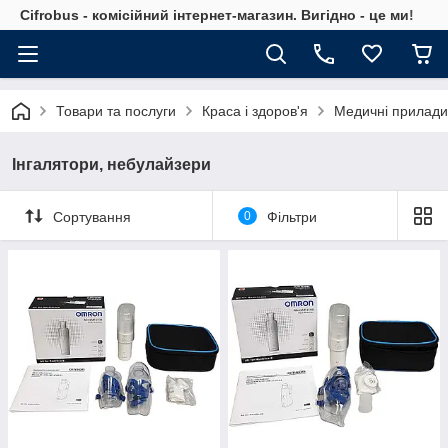
Cifrobus - комiсiйний iнтернет-магазин. Вигiдно - це ми!
Товари та послуги
Краса і здоров'я
Медичні прилади
Інгалятори, небулайзери
Сортування
0
Фільтри