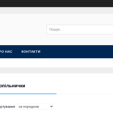
РО НАС
КОНТАКТИ
опільнички