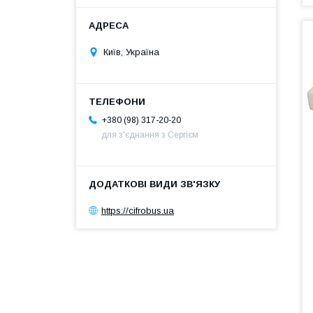
Київ, Україна
+380 (98) 317-20-20
для з'єднання з Сергієм
https://cifrobus.ua