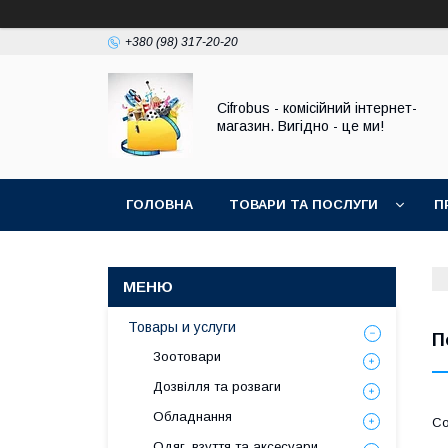
+380 (98) 317-20-20
Cifrobus - комiсiйний iнтернет-
магазин. Вигiдно - це ми!
ГОЛОВНА
ТОВАРИ ТА ПОСЛУГИ
П
Товары и услуги
П
Зоотовари
Дозвілля та розваги
Обладнання
Одяг, взуття та аксесуари