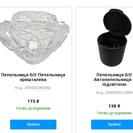
Пепельниця Б/У Пепельниця
Пепельниця Б/У
кришталева
Автопепельниця 
підсвіткою
2000002952992
2000003212866
173 ₴
138 ₴
Готово до відправки
Готово до відправки
Купити
Купити