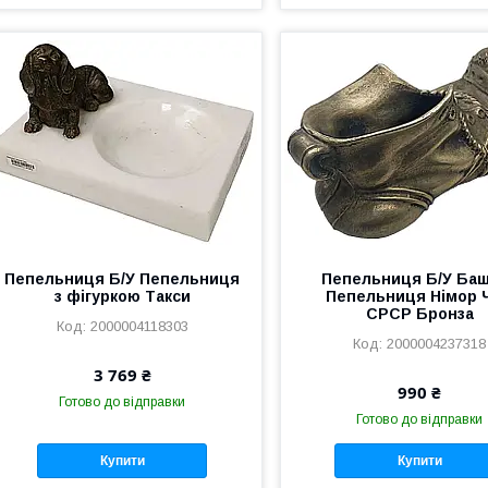
Пепельниця Б/У Пепельниця
Пепельниця Б/У Ба
з фігуркою Такси
Пепельниця Німор 
СРСР Бронза
2000004118303
2000004237318
3 769 ₴
990 ₴
Готово до відправки
Готово до відправки
Купити
Купити