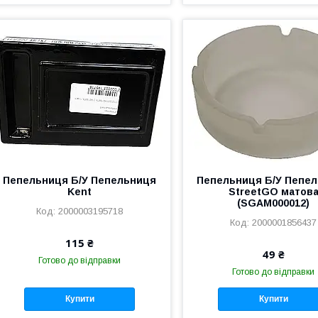
Пепельниця Б/У Пепельниця
Пепельниця Б/У Пепе
Kent
StreetGO матов
(SGAM000012)
2000003195718
2000001856437
115 ₴
49 ₴
Готово до відправки
Готово до відправки
Купити
Купити