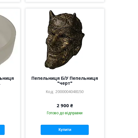
льниця
Пепельниця Б/У Пепельниця
а
"черт"
2000004048150
2 900 ₴
Готово до відправки
Купити