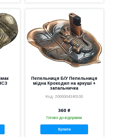
шмак
Пепельниця Б/У Пепельниця
ЧСЗ
мідна Крокодил на аркуші +
запальничка
2000004340100
360 ₴
Готово до відправки
Купити