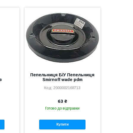
Пепельниця Б/У Пепельниця
з
Smirnoff wade pdm
2000002168713
63 ₴
Готово до відправки
Купити