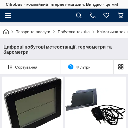
Cifrobus - комiсiйний iнтернет-магазин. Вигiдно - це ми!
Товари та послуги
Побутова техніка
Кліматична техн
Цифрові побутові метеостанції, термометри та
барометри
Сортування
0
Фільтри