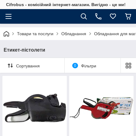
Cifrobus - комiсiйний iнтернет-магазин. Вигiдно - це ми!
Товари та послуги
Обладнання
Обладнання для маг
Етикет-пістолети
Сортування
0
Фільтри