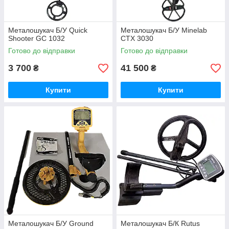
Металошукач Б/У Quick
Металошукач Б/У Minelab
Shooter GC 1032
CTX 3030
Готово до відправки
Готово до відправки
3 700
41 500
₴
₴
Купити
Купити
Металошукач Б/У Ground
Металошукач Б/К Rutus