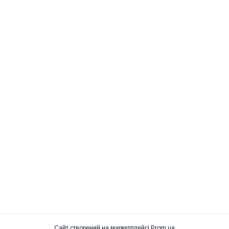
Сайт створений на маркетплейсі
Prom.ua