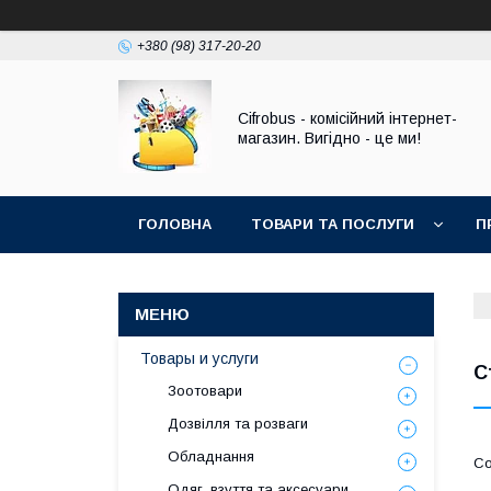
+380 (98) 317-20-20
Cifrobus - комiсiйний iнтернет-
магазин. Вигiдно - це ми!
ГОЛОВНА
ТОВАРИ ТА ПОСЛУГИ
П
Товары и услуги
С
Зоотовари
Дозвілля та розваги
Обладнання
Одяг, взуття та аксесуари