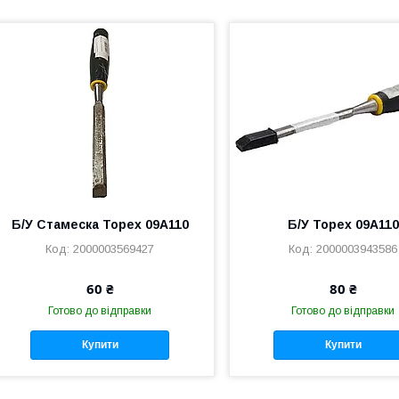
Б/У Стамеска Topex 09А110
Б/У Topex 09A110
2000003569427
2000003943586
60 ₴
80 ₴
Готово до відправки
Готово до відправки
Купити
Купити