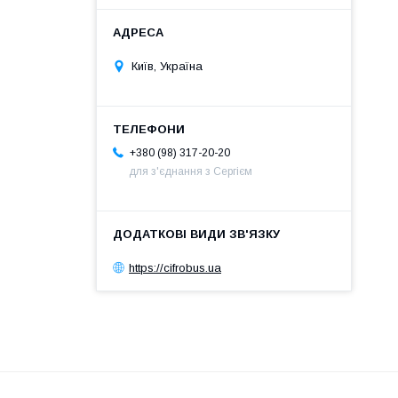
Київ, Україна
+380 (98) 317-20-20
для з'єднання з Сергієм
https://cifrobus.ua