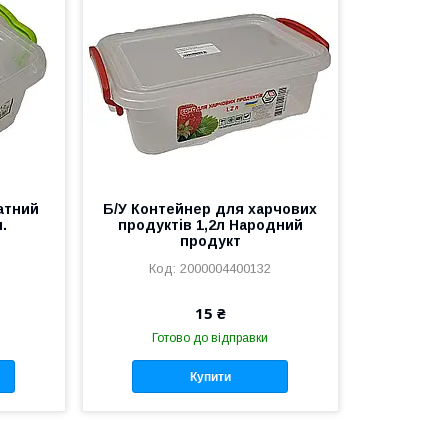
атний
Б/У Контейнер для харчових
л.
продуктів 1,2л Народний
продукт
2000004400132
15 ₴
Готово до відправки
Купити