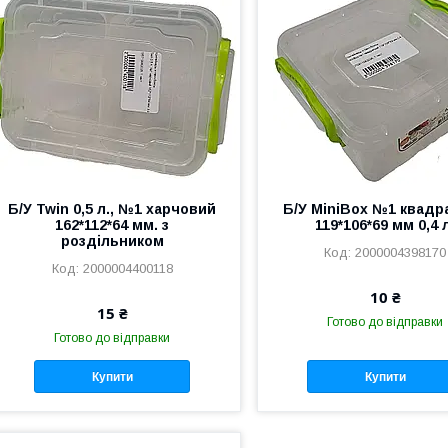
Б/У Twin 0,5 л., №1 харчовий
Б/У MiniBox №1 квадр
162*112*64 мм. з
119*106*69 мм 0,4 
роздільником
2000004398170
2000004400118
10 ₴
15 ₴
Готово до відправки
Готово до відправки
Купити
Купити