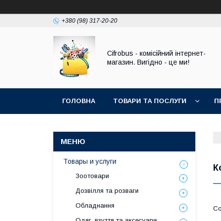
+380 (98) 317-20-20
Cifrobus - комiсiйний iнтернет-
магазин. Вигiдно - це ми!
ГОЛОВНА
ТОВАРИ ТА ПОСЛУГИ
П
Товары и услуги
К
Зоотовари
Дозвілля та розваги
Обладнання
Одяг, взуття та аксесуари