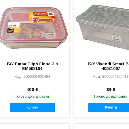
Б/У Emsa Clip&Close 2 л
Б/У Vivendi Smart 
EM508104
40531067
2000003901494
2000004160418
400 ₴
39 ₴
Готово до відправки
Готово до відправки
Купити
Купити