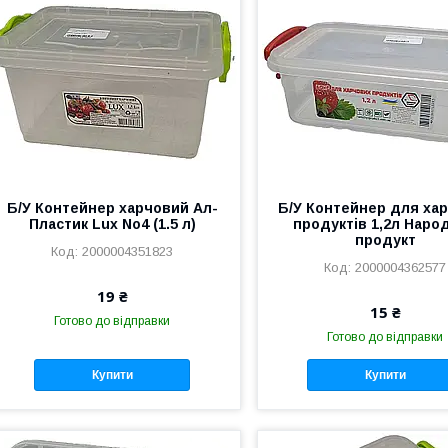
Б/У Контейнер харчовий Ал-
Б/У Контейнер для ха
Пластик Lux No4 (1.5 л)
продуктів 1,2л Наро
продукт
2000004351823
2000004362577
19 ₴
15 ₴
Готово до відправки
Готово до відправки
Купити
Купити