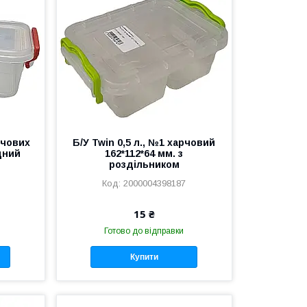
рчових
Б/У Twin 0,5 л., №1 харчовий
дний
162*112*64 мм. з
роздільником
2000004398187
15 ₴
Готово до відправки
Купити