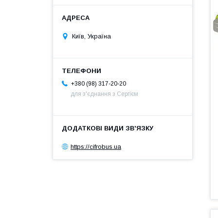
Київ, Україна
+380 (98) 317-20-20
для з'єднання з Сергієм
https://cifrobus.ua