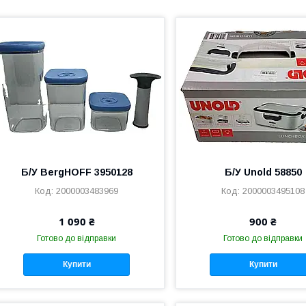
Б/У BergHOFF 3950128
Б/У Unold 58850
2000003483969
2000003495108
1 090 ₴
900 ₴
Готово до відправки
Готово до відправки
Купити
Купити