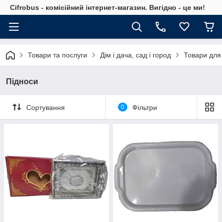
Cifrobus - комiсiйний iнтернет-магазин. Вигiдно - це ми!
Товари та послуги
Дім і дача, сад і город
Товари для
Підноси
Сортування
0
Фільтри