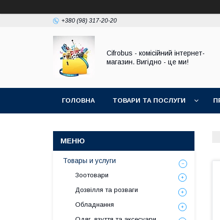
+380 (98) 317-20-20
Cifrobus - комiсiйний iнтернет-
магазин. Вигiдно - це ми!
ГОЛОВНА
ТОВАРИ ТА ПОСЛУГИ
П
Товары и услуги
Зоотовари
Дозвілля та розваги
Обладнання
Одяг, взуття та аксесуари