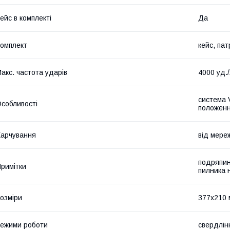
ейс в комплекті
Да
омплект
кейс, па
акс. частота ударів
4000 уд./
система V
собливості
положенн
арчування
від мере
подряпин
римітки
пилника 
озміри
377x210 
ежими роботи
свердлін