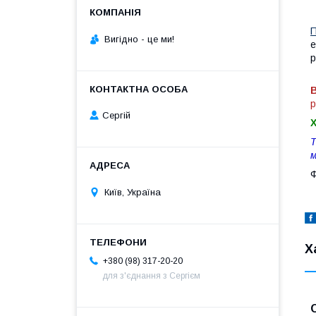
Вигiдно - це ми!
е
р
В
р
Сергій
Т
м
Ф
Київ, Україна
Х
+380 (98) 317-20-20
для з'єднання з Сергієм