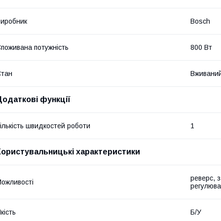
иробник
Bosch
поживана потужність
800 Вт
Стан
Вживани
Додаткові функції
ількість швидкостей роботи
1
Користувальницькі характеристики
реверс, 
ожливості
регулюва
кість
Б/У