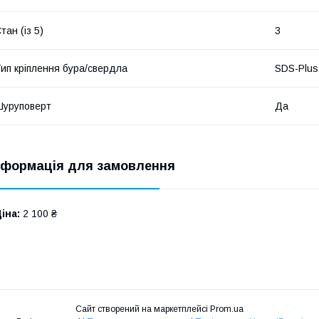
тан (із 5)
3
ип кріплення бура/свердла
SDS-Plus
уруповерт
Да
нформація для замовлення
іна:
2 100 ₴
Сайт створений на маркетплейсі
Prom.ua