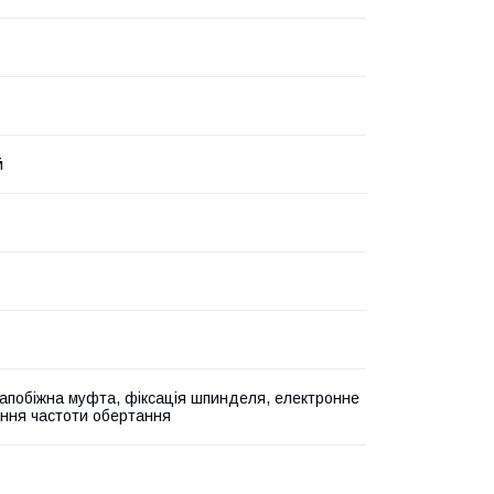
й
запобіжна муфта, фіксація шпинделя, електронне
ння частоти обертання