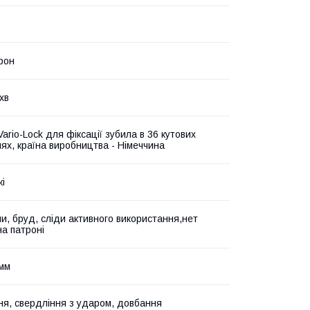
трон
хв
ario-Lock для фіксації зубила в 36 кутових
ях, країна виробництва - Німеччина
жі
и, бруд, сліди активного використання,нет
на патроні
мм
ня, свердління з ударом, довбання