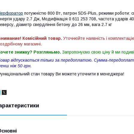
Перфоратор
потужністю 800 Вт, патрон SDS-Plus, режими роботи: с
нергія удару 2.7 Дж, Модифікація 0 611 253 708, частота ударів 4
еверсу, діаметр свердління бетону до 26 мм, вага 2.7 кг
нимание! Комісійний товар.
Уточнюйте наявність і комплектаці
оздрібному магазині.
Хочете знижку? Розгляньмо.
Запропонуємо свою ціну й ми подив
овар відпускається тільки за передоплатою. Сумма-передоплати
енш ніж 50 грн.
ункціональний стан товару Ви можете уточнити в менеджера!
арактеристики
Основні