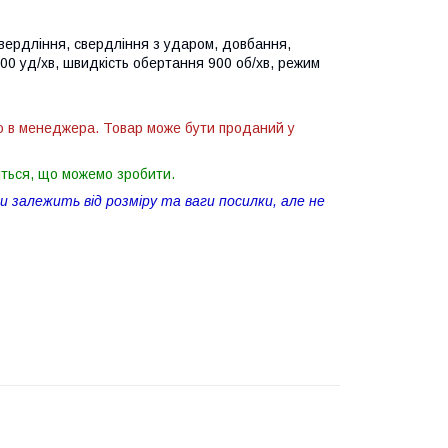
вердління, свердління з ударом, довбання,
000 уд/хв, швидкість обертання 900 об/хв, режим
ю в менеджера. Товар може бути проданий у
іться, що можемо зробити.
 залежить від розміру та ваги посилки, але не