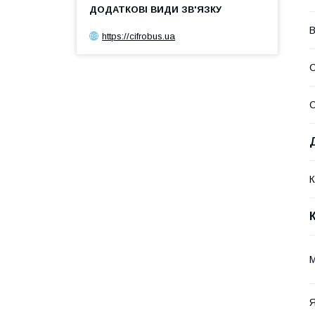
В
https://cifrobus.ua
С
К
М
Я