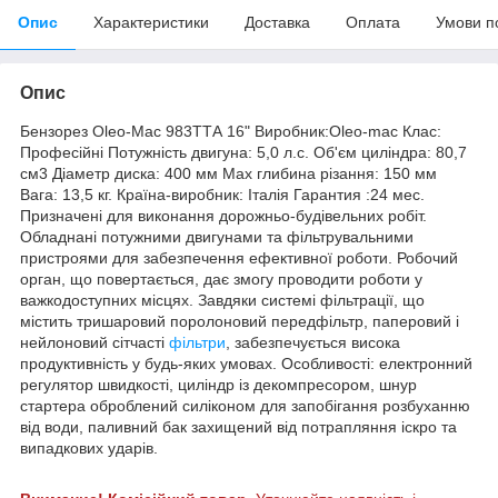
Опис
Характеристики
Доставка
Оплата
Умови п
Опис
Бензорез Oleo-Mac 983ТТА 16" Виробник:Oleo-mac Клас:
Професійні Потужність двигуна: 5,0 л.с. Об'єм циліндра: 80,7
см3 Діаметр диска: 400 мм Маx глибина різання: 150 мм
Вага: 13,5 кг. Країна-виробник: Італія Гарантия :24 мес.
Призначені для виконання дорожньо-будівельних робіт.
Обладнані потужними двигунами та фільтрувальними
пристроями для забезпечення ефективної роботи. Робочий
орган, що повертається, дає змогу проводити роботи у
важкодоступних місцях. Завдяки системі фільтрації, що
містить тришаровий поролоновий передфільтр, паперовий і
нейлоновий сітчасті
фільтри
, забезпечується висока
продуктивність у будь-яких умовах. Особливості: електронний
регулятор швидкості, циліндр із декомпресором, шнур
стартера оброблений силіконом для запобігання розбуханню
від води, паливний бак захищений від потрапляння іскро та
випадкових ударів.