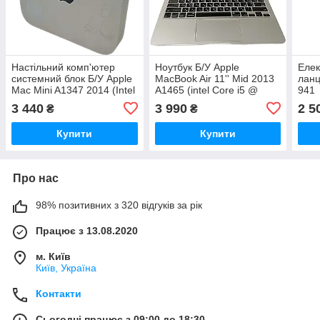
Настільний комп'ютер
Ноутбук Б/У Apple
Елек
системний блок Б/У Apple
MacBook Air 11'' Mid 2013
ланц
Mac Mini A1347 2014 (Intel
A1465 (intel Core i5 @
941
Core i5 2.6GHz/RAM
1.3GHz/Ram 4GB/SSD
3 440
3 990
2 5
₴
₴
8Gb/HDD 250Gb/Intel Iris
128GB/Intel HD Graphics)
Graphics)
Купити
Купити
Про нас
98% позитивних з 320 відгуків за рік
Працює з 13.08.2020
м. Київ
Київ, Україна
Контакти
Сьогодні працює з 09:00 до 18:30