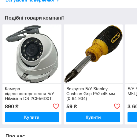
Всі умови повернення
Подібні товари компанії
Камера
Викрутка Б/У Stanley
Б/У 
відеоспостереження Б/У
Cushion Grip Ph2x45 мм
МКЦ
Hikvision DS-2CE56D0T-
(0-64-934)
IRMF
890
59
3 6
₴
₴
Купити
Купити
Про нас