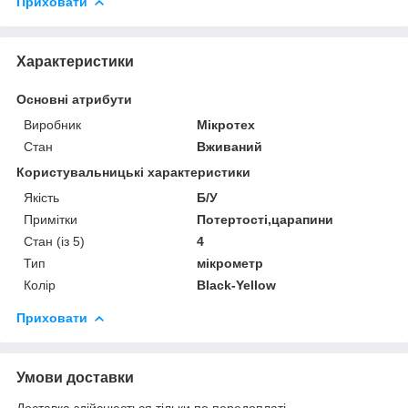
Приховати
Характеристики
Основні атрибути
Виробник
Мікротех
Стан
Вживаний
Користувальницькі характеристики
Якість
Б/У
Примітки
Потертості,царапини
Стан (із 5)
4
Тип
мікрометр
Колір
Black-Yellow
Приховати
Умови доставки
Доставка здійснюється тільки по передоплаті.