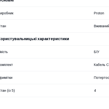
Основні
иробник
Proton
Стан
Вживани
Користувальницькі характеристики
кість
Б/У
омплект
Кабель 
римітки
Потертос
тан (із 5)
4