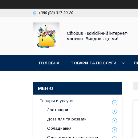
+380 (98) 317-20-20
Cifrobus - комiсiйний iнтернет-
магазин. Вигiдно - це ми!
ГОЛОВНА
ТОВАРИ ТА ПОСЛУГИ
П
Товары и услуги
Зоотовари
Дозвілля та розваги
Обладнання
Одяг, взуття та аксесуари