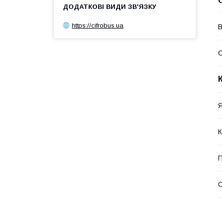
https://cifrobus.ua
В
Я
К
П
С