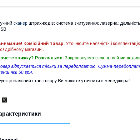
Ручний
сканер
штрих-кодів; система зчитування: лазерна; дальність
USB
нимание! Комісійний товар.
Уточнюйте наявність і комплектаці
оздрібному магазині.
Хочете знижку? Розгляньмо.
Запропонуємо свою ціну й ми подив
овар відпускається тільки за передоплатою. Сумма-передоплати
енш ніж 50 грн.
ункціональний стан товару Ви можете уточнити в менеджера!
арактеристики