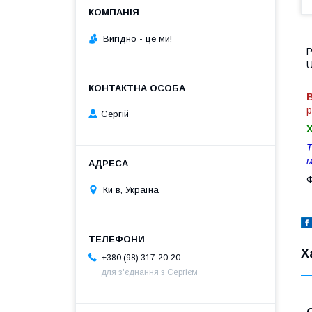
Вигiдно - це ми!
В
р
Сергій
Т
м
Ф
Київ, Україна
Х
+380 (98) 317-20-20
для з'єднання з Сергієм