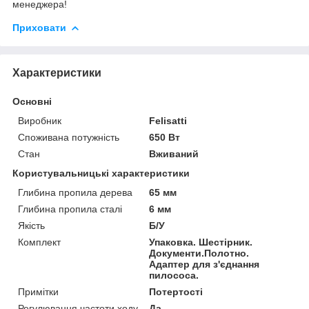
менеджера!
Приховати
Характеристики
Основні
Виробник
Felisatti
Споживана потужність
650 Вт
Стан
Вживаний
Користувальницькі характеристики
Глибина пропила дерева
65 мм
Глибина пропила сталі
6 мм
Якість
Б/У
Комплект
Упаковка. Шестірник.
Документи.Полотно.
Адаптер для з'єднання
пилососа.
Примітки
Потертості
Регулювання частоти ходу
Да