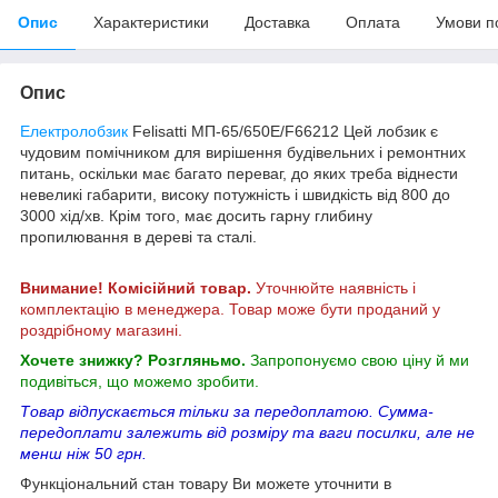
Опис
Характеристики
Доставка
Оплата
Умови п
Опис
Електролобзик
Felisatti МП-65/650Е/F66212 Цей лобзик є
чудовим помічником для вирішення будівельних і ремонтних
питань, оскільки має багато переваг, до яких треба віднести
невеликі габарити, високу потужність і швидкість від 800 до
3000 хід/хв. Крім того, має досить гарну глибину
пропилювання в дереві та сталі.
Внимание! Комісійний товар.
Уточнюйте наявність і
комплектацію в менеджера. Товар може бути проданий у
роздрібному магазині.
Хочете знижку? Розгляньмо.
Запропонуємо свою ціну й ми
подивіться, що можемо зробити.
Товар відпускається тільки за передоплатою. Сумма-
передоплати залежить від розміру та ваги посилки, але не
менш ніж 50 грн.
Функціональний стан товару Ви можете уточнити в