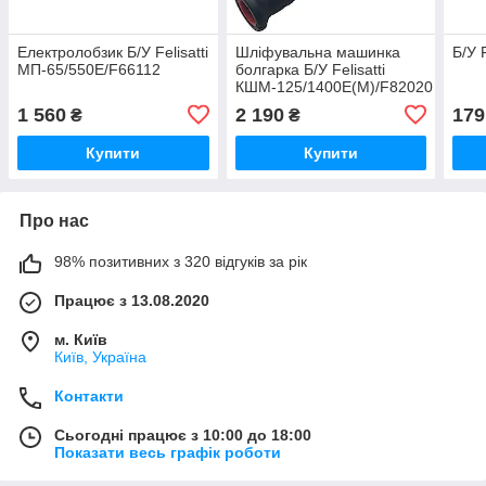
Електролобзик Б/У Felisatti
Шліфувальна машинка
Б/У 
МП-65/550Е/F66112
болгарка Б/У Felisatti
КШМ-125/1400Е(М)/F82020
1 560
2 190
179
₴
₴
Купити
Купити
Про нас
98% позитивних з 320 відгуків за рік
Працює з 13.08.2020
м. Київ
Київ, Україна
Контакти
Сьогодні працює з 10:00 до 18:00
Показати весь графік роботи