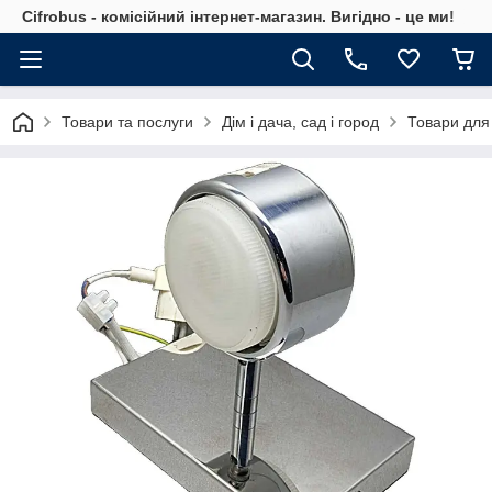
Cifrobus - комiсiйний iнтернет-магазин. Вигiдно - це ми!
Товари та послуги
Дім і дача, сад і город
Товари для