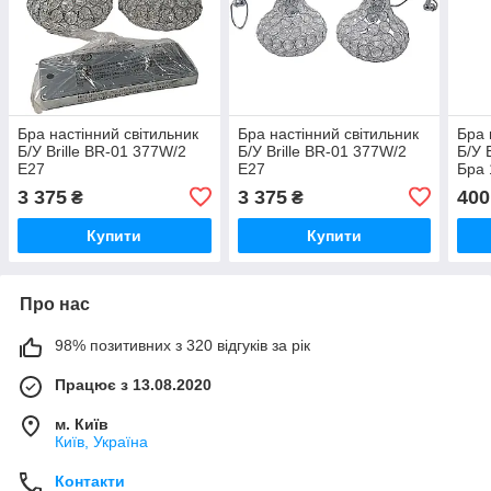
Бра настінний світильник
Бра настінний світильник
Бра 
Б/У Brille BR-01 377W/2
Б/У Brille BR-01 377W/2
Б/У 
E27
E27
Бра 
Cand
3 375
3 375
400
₴
₴
Купити
Купити
Про нас
98% позитивних з 320 відгуків за рік
Працює з 13.08.2020
м. Київ
Київ, Україна
Контакти