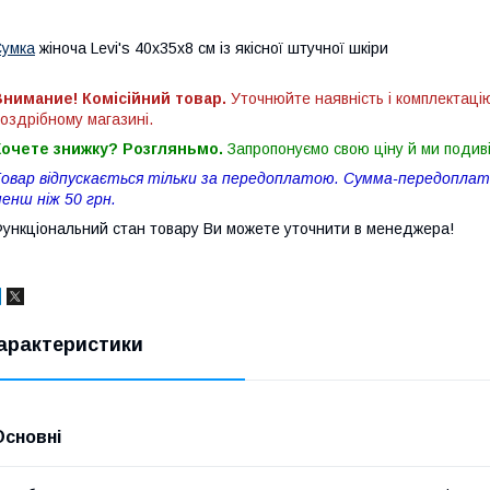
умка
жіноча Levi's 40х35х8 см із якісної штучної шкіри
нимание! Комісійний товар.
Уточнюйте наявність і комплектаці
оздрібному магазині.
Хочете знижку? Розгляньмо.
Запропонуємо свою ціну й ми подив
овар відпускається тільки за передоплатою. Сумма-передоплати
енш ніж 50 грн.
ункціональний стан товару Ви можете уточнити в менеджера!
арактеристики
Основні