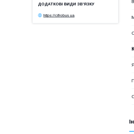
В
https://cifrobus.ua
М
Я
П
С
І