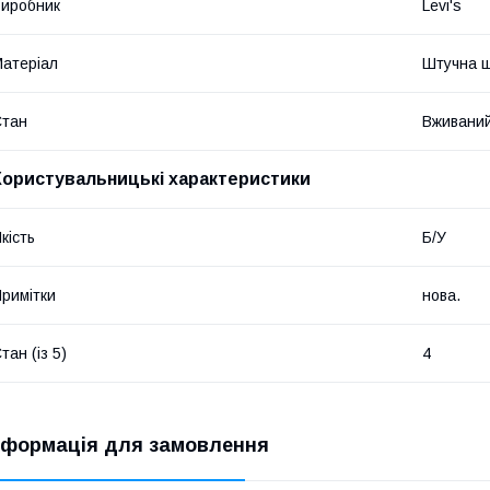
иробник
Levi's
атеріал
Штучна ш
Стан
Вживани
Користувальницькі характеристики
кість
Б/У
римітки
нова.
тан (із 5)
4
нформація для замовлення