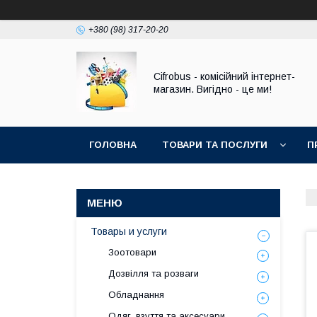
+380 (98) 317-20-20
Cifrobus - комiсiйний iнтернет-
магазин. Вигiдно - це ми!
ГОЛОВНА
ТОВАРИ ТА ПОСЛУГИ
П
Товары и услуги
Зоотовари
Дозвілля та розваги
Обладнання
Одяг, взуття та аксесуари