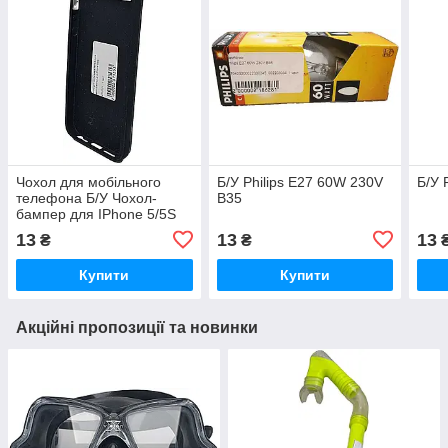
Чохол для мобільного
Б/У Philips E27 60W 230V
Б/У 
телефона Б/У Чохол-
B35
бампер для IPhone 5/5S
13
13
13
₴
₴
Купити
Купити
Акційні пропозиції та новинки