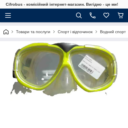
Cifrobus - комiсiйний iнтернет-магазин. Вигiдно - це ми!
Товари та послуги
Спорт і відпочинок
Водний спорт