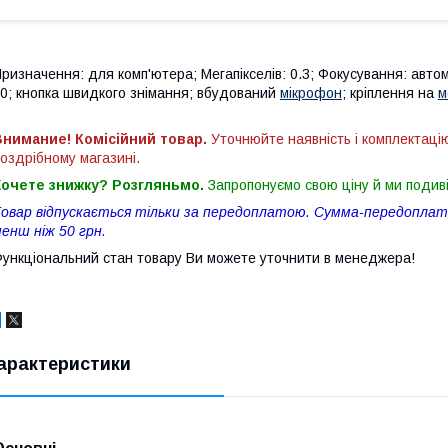
ризначення: для комп'ютера; Мегапікселів: 0.3; Фокусування: автома
0; кнопка швидкого знімання; вбудований
мікрофон
; кріплення на
м
нимание! Комісійний товар.
Уточнюйте наявність і комплектаці
оздрібному магазині.
Хочете знижку? Розгляньмо.
Запропонуємо свою ціну й ми подив
овар відпускається тільки за передоплатою. Сумма-передоплати
енш ніж 50 грн.
ункціональний стан товару Ви можете уточнити в менеджера!
арактеристики