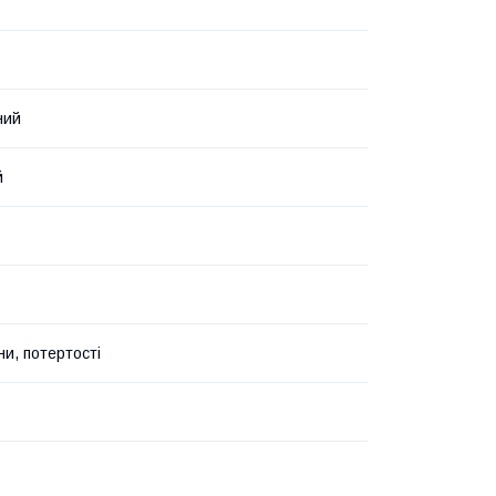
ний
й
и, потертості