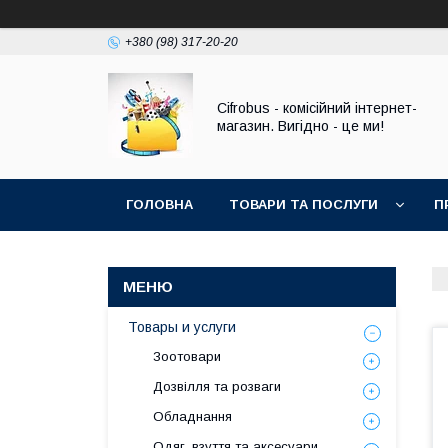
+380 (98) 317-20-20
Cifrobus - комiсiйний iнтернет-
магазин. Вигiдно - це ми!
ГОЛОВНА
ТОВАРИ ТА ПОСЛУГИ
П
Товары и услуги
Зоотовари
Дозвілля та розваги
Обладнання
Одяг, взуття та аксесуари