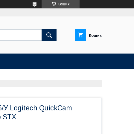
Кошик
Кошик
/У Logitech QuickCam
e STX