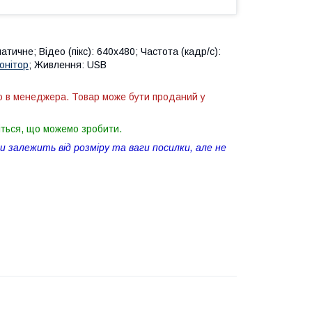
тичне; Відео (пікс): 640x480; Частота (кадр/с):
онітор
; Живлення: USB
ю в менеджера. Товар може бути проданий у
іться, що можемо зробити.
 залежить від розміру та ваги посилки, але не