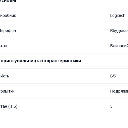
Основні
иробник
Logitech
ікрофон
Вбудова
Стан
Вживани
Користувальницькі характеристики
кість
Б/У
римітки
Подряпин
тан (із 5)
3