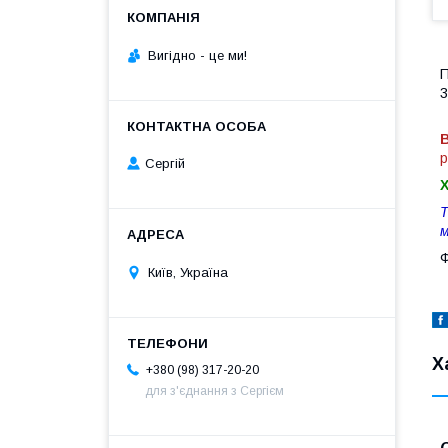
Вигiдно - це ми!
П
3
В
р
Сергій
Т
м
Ф
Київ, Україна
Х
+380 (98) 317-20-20
для з'єднання з Сергієм