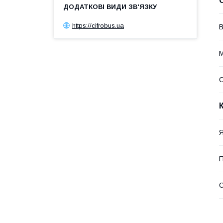
https://cifrobus.ua
В
М
Я
П
С