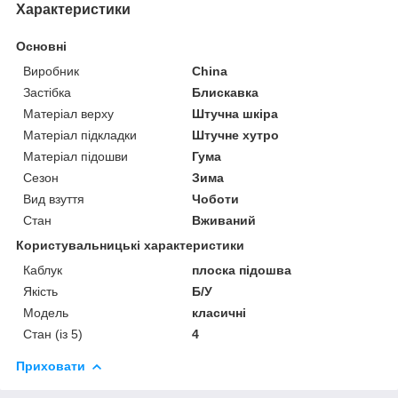
Характеристики
Основні
Виробник
China
Застібка
Блискавка
Матеріал верху
Штучна шкіра
Матеріал підкладки
Штучне хутро
Матеріал підошви
Гума
Сезон
Зима
Вид взуття
Чоботи
Стан
Вживаний
Користувальницькі характеристики
Каблук
плоска підошва
Якість
Б/У
Мoдель
класичні
Стан (із 5)
4
Приховати