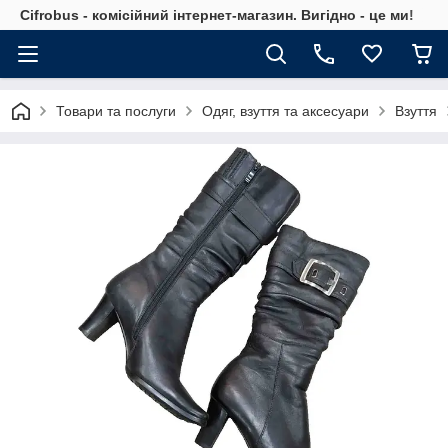
Cifrobus - комiсiйний iнтернет-магазин. Вигiдно - це ми!
Товари та послуги
Одяг, взуття та аксесуари
Взуття