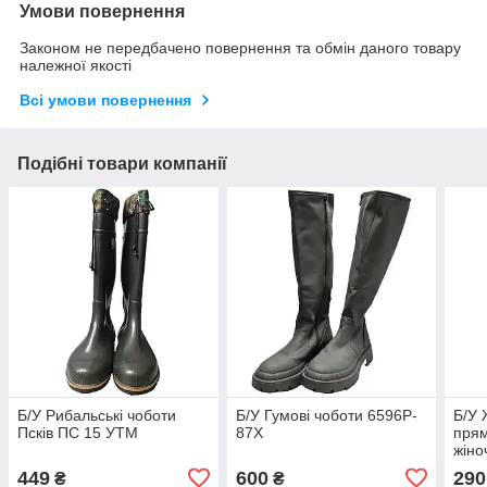
Умови повернення
Законом не передбачено повернення та обмін даного товару
належної якості
Всі умови повернення
Подібні товари компанії
Б/У Рибальські чоботи
Б/У Гумові чоботи 6596P-
Б/У 
Псків ПС 15 УТМ
87X
прям
жіно
GL)
449
600
290
₴
₴