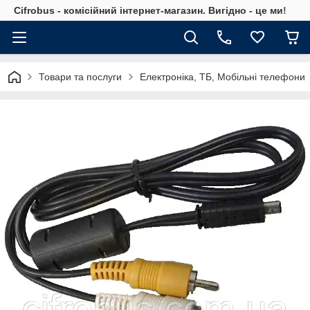
Cifrobus - комiсiйний iнтернет-магазин. Вигiдно - це ми!
Товари та послуги
Електроніка, ТБ, Мобільні телефони