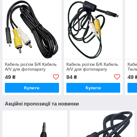
Кабель роз'єм Б/К Кабель
Кабель роз'єм Б/К Кабель
Кабе
A/V для фотопарату
A/V для фотопарату
Тюл
49
84
49
₴
₴
Купити
Купити
Акційні пропозиції та новинки