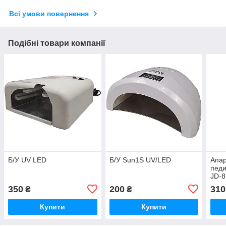
Всі умови повернення
Подібні товари компанії
Б/У UV LED
Б/У Sun1S UV/LED
Апар
педи
JD-8
350
200
310
₴
₴
Купити
Купити