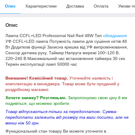
Опис
Характеристики
Доставка
Оплата
Умови п
Опис
Лампа CCFL+LED Professional Nail Red 48W Тип
обладнання
УФ CCFL+LED лампа Потужність лампи для сушіння нігтів 48
Вт Додаткові функції Захисна кришка від УФ випромінювання,
Сенсор датчика руху, Таймер Напруга мережі 100~120 В,
220~240 В Максимальний час встановлення таймера 30 сек
Термін експлуатації ламп 50000 час
Внимание! Комісійний товар.
Уточнюйте наявність і
комплектацію в менеджера. Товар може бути проданий у
роздрібному магазині.
Хочете знижку? Розгляньмо.
Запропонуємо свою ціну й ми
подивіться, що можемо зробити.
Товар відпускається тільки за передоплатою. Сумма-
передоплати залежить від розміру та ваги посилки, але не
менш ніж 50 грн.
Функціональний стан товару Ви можете уточнити в