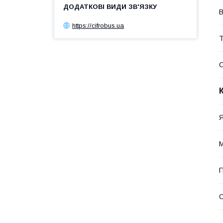
В
https://cifrobus.ua
Т
Я
М
П
С