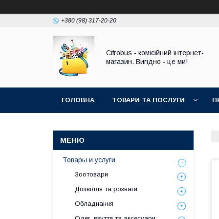
+380 (98) 317-20-20
Cifrobus - комiсiйний iнтернет-
магазин. Вигiдно - це ми!
ГОЛОВНА
ТОВАРИ ТА ПОСЛУГИ
П
Товары и услуги
Зоотовари
Дозвілля та розваги
Обладнання
Одяг, взуття та аксесуари