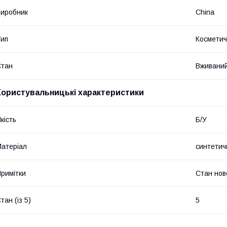
иробник
China
ип
Косметич
Стан
Вживани
Користувальницькі характеристики
кість
Б/У
атеріал
синтетич
римітки
Стан нов
тан (із 5)
5