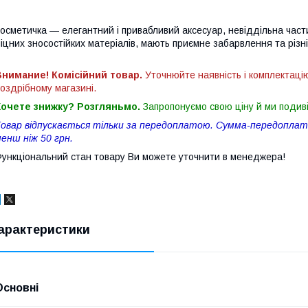
осметичка — елегантний і привабливий аксесуар, невіддільна част
іцних зносостійких матеріалів, мають приємне забарвлення та різні
нимание! Комісійний товар.
Уточнюйте наявність і комплектаці
оздрібному магазині.
Хочете знижку? Розгляньмо.
Запропонуємо свою ціну й ми подив
овар відпускається тільки за передоплатою. Сумма-передоплати
енш ніж 50 грн.
ункціональний стан товару Ви можете уточнити в менеджера!
арактеристики
Основні