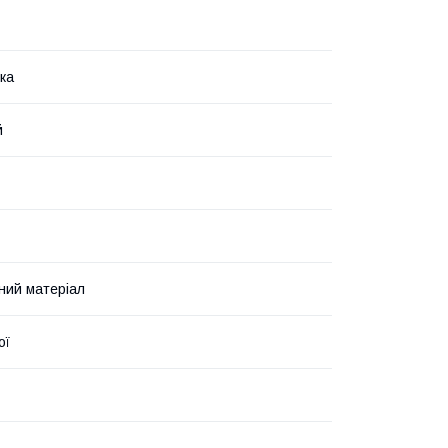
ка
й
ний матеріал
ої