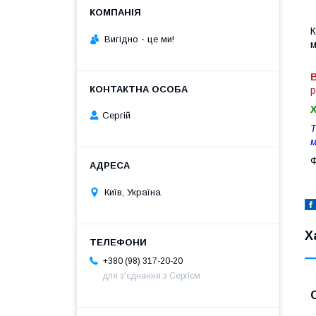
К
Вигiдно - це ми!
м
В
р
Сергій
Т
м
Ф
Київ, Україна
Х
+380 (98) 317-20-20
для з'єднання з Сергієм