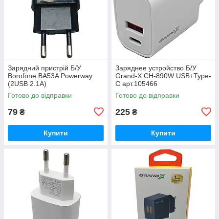
Зарядний пристрій Б/У
Заряднее устройство Б/У
Borofone BA53A Powerway
Grand-X CH-890W USB+Type-
(2USB 2.1A)
C арт.105466
Готово до відправки
Готово до відправки
79
225
₴
₴
Купити
Купити