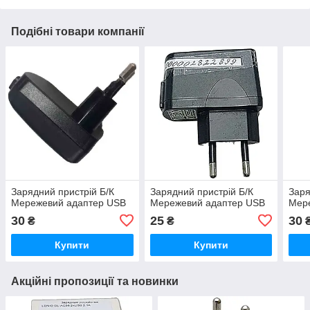
Подібні товари компанії
Зарядний пристрій Б/К
Зарядний пристрій Б/К
Заря
Мережевий адаптер USB
Мережевий адаптер USB
Мер
30
25
30
₴
₴
Купити
Купити
Акційні пропозиції та новинки