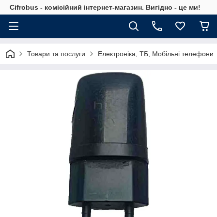
Cifrobus - комiсiйний iнтернет-магазин. Вигiдно - це ми!
Товари та послуги
Електроніка, ТБ, Мобільні телефони