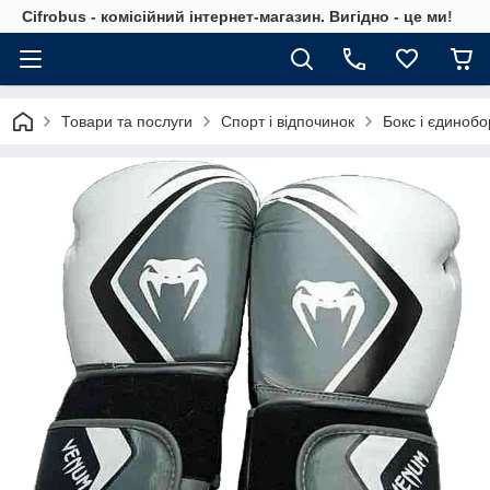
Cifrobus - комiсiйний iнтернет-магазин. Вигiдно - це ми!
Товари та послуги
Спорт і відпочинок
Бокс і єдинобо