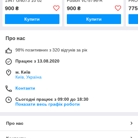
1947 GN073 10 oz
Fusion VL-5796-R
PRO
900
900
775
₴
₴
Купити
Купити
Про нас
98% позитивних з 320 відгуків за рік
Працює з 13.08.2020
м. Київ
Київ, Україна
Контакти
Сьогодні працює з 09:00 до 18:30
Показати весь графік роботи
Про нас