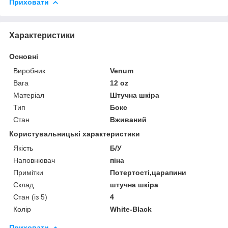
Приховати
Характеристики
Основні
Виробник
Venum
Вага
12 oz
Матеріал
Штучна шкіра
Тип
Бокс
Стан
Вживаний
Користувальницькі характеристики
Якість
Б/У
Наповнювач
піна
Примітки
Потертості,царапини
Склад
штучна шкіра
Стан (із 5)
4
Колір
White-Black
Приховати