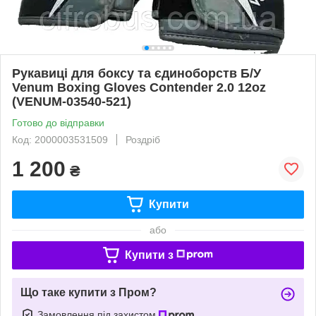
Рукавиці для боксу та єдиноборств Б/У
Venum Boxing Gloves Contender 2.0 12oz
(VENUM-03540-521)
Готово до відправки
Код: 2000003531509
Роздріб
1 200
₴
Купити
або
Купити з
Що таке купити з Пром?
Замовлення під захистом