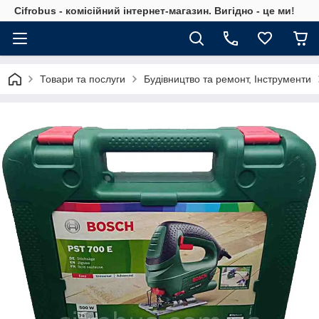
Cifrobus - комiсiйний iнтернет-магазин. Вигiдно - це ми!
Товари та послуги
Будівництво та ремонт, Інструменти