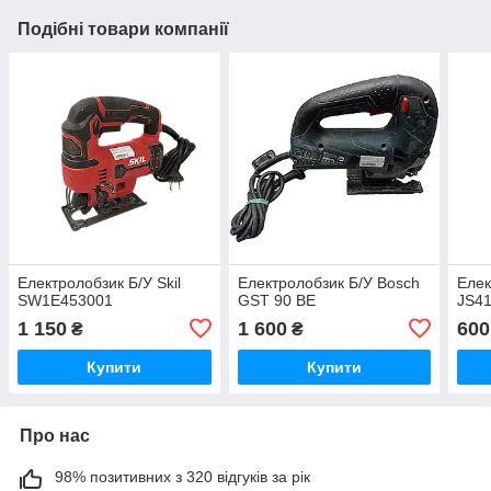
Подібні товари компанії
Електролобзик Б/У Skil
Електролобзик Б/У Bosch
Елек
SW1E453001
GST 90 BE
JS4
1 150
1 600
600
₴
₴
Купити
Купити
Про нас
98% позитивних з 320 відгуків за рік