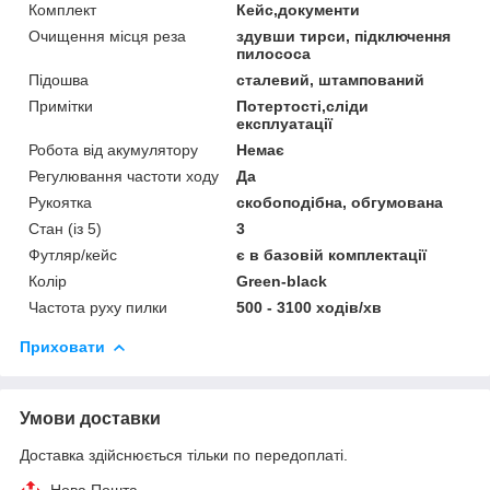
Комплект
Кейс,документи
Очищення місця реза
здувши тирси, підключення
пилососа
Підошва
сталевий, штампований
Примітки
Потертості,сліди
експлуатації
Робота від акумулятору
Немає
Регулювання частоти ходу
Да
Рукоятка
скобоподібна, обгумована
Стан (із 5)
3
Футляр/кейс
є в базовій комплектації
Колір
Green-black
Частота руху пилки
500 - 3100 ходів/хв
Приховати
Умови доставки
Доставка здійснюється тільки по передоплаті.
Нова Пошта