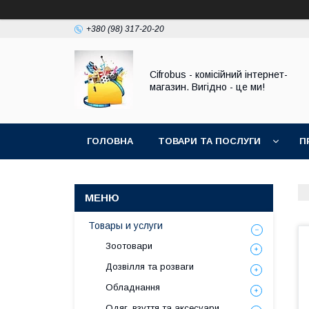
+380 (98) 317-20-20
Cifrobus - комiсiйний iнтернет-
магазин. Вигiдно - це ми!
ГОЛОВНА
ТОВАРИ ТА ПОСЛУГИ
П
Товары и услуги
Зоотовари
Дозвілля та розваги
Обладнання
Одяг, взуття та аксесуари