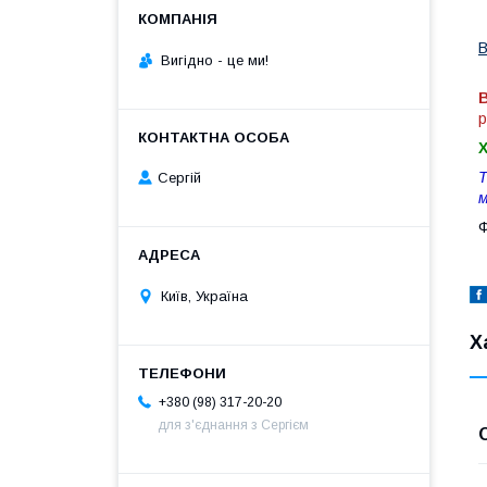
В
Вигiдно - це ми!
В
р
Т
Сергій
м
Ф
Київ, Україна
Х
+380 (98) 317-20-20
для з'єднання з Сергієм