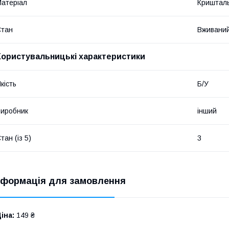
атеріал
Криштал
Стан
Вживани
Користувальницькі характеристики
кість
Б/У
иробник
інший
тан (із 5)
3
нформація для замовлення
іна:
149 ₴