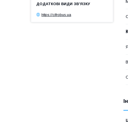
М
https://cifrobus.ua
Я
В
С
І
Ц