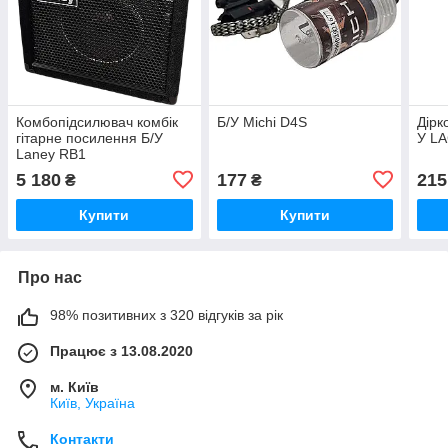
Комбопідсилювач комбік
Б/У Michi D4S
Дірк
гітарне посилення Б/У
У LA
Laney RB1
5 180
177
215
₴
₴
Купити
Купити
Про нас
98% позитивних з 320 відгуків за рік
Працює з 13.08.2020
м. Київ
Київ, Україна
Контакти