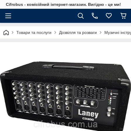
Cifrobus - комiсiйний iнтернет-магазин. Вигiдно - це ми!
Товари та послуги
Дозвілля та розваги
Музичні інст