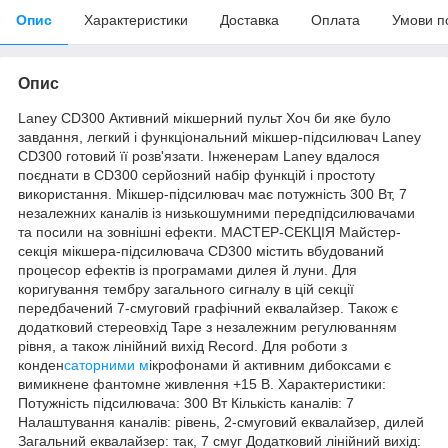
Опис
Характеристики
Доставка
Оплата
Умови п
Опис
Laney CD300 Активний мікшерний пульт Хоч би яке було
завдання, легкий і функціональний мікшер-підсилювач Laney
CD300 готовий її розв'язати. Інженерам Laney вдалося
поєднати в CD300 серйозний набір функцій і простоту
використання. Мікшер-підсилювач має потужність 300 Вт, 7
незалежних каналів із низькошумними передпідсилювачами
та посили на зовнішні ефекти. МАСТЕР-СЕКЦІЯ Майстер-
секція мікшера-підсилювача CD300 містить вбудований
процесор ефектів із програмами дилея й луни. Для
коригування тембру загального сигналу в цій секції
передбачений 7-смуговий графічний еквалайзер. Також є
додатковий стереовхід Tape з незалежним регулюванням
рівня, а також лінійний вихід Record. Для роботи з
конден
саторними м
ікрофонами й активним дибоксами є
вимикнене фантомне живлення +15 В. Характеристики:
Потужність підсилювача: 300 Вт Кількість каналів: 7
Налаштування каналів: рівень, 2-смуговий еквалайзер, дилей
Загальний еквалайзер: так, 7 смуг Додатковий лінійний вихід: